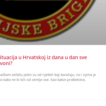
tuacija u Hrvatskoj iz dana u dan sve
voni?
čkom asfaltu jedni su od rijetkih koji koračaju, no i njima je
 kako ne bi bili sol zemlje ove. Kao kakvo prokletstvo,