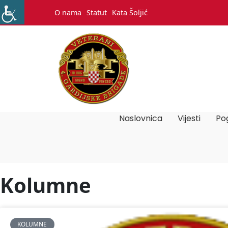
O nama
Statut
Kata Šoljić
Naslovnica
Vijesti
Pog
Kolumne
KOLUMNE