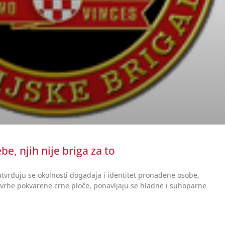
be, njih nije briga za to
utvrđuju se okolnosti događaja i identitet pronađene osobe,
 svrhe pokvarene crne ploče, ponavljaju se hladne i suhoparne