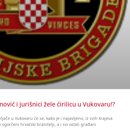
vić i jurišnici žele ćirilicu u Vukovaru!?
ljače u Vukovaru će se, kako je i najavljeno, iz svih krajeva
ogorčeni hrvatski branitelji, a i svi ostali građani