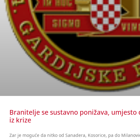
Branitelje se sustavno ponižava, umjesto 
iz krize
Zar je moguće da nitko od Sanadera, Kosorice, pa do Milanović