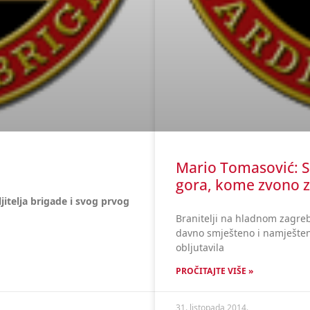
Mario Tomasović: Si
gora, kome zvono z
jitelja brigade i svog prvog
Branitelji na hladnom zagreba
davno smješteno i namješteno
obljutavila
PROČITAJTE VIŠE »
31. listopada 2014.