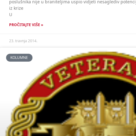
poslušnika nije u braniteljima uspio vidjeti nesaglediv potenc
iz krize
U
PROČITAJTE VIŠE »
23. travnja 2014.
KOLUMNE