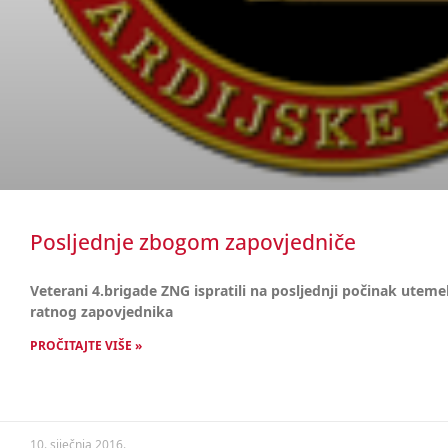
Posljednje zbogom zapovjedniče
Veterani 4.brigade ZNG ispratili na posljednji počinak utemel
ratnog zapovjednika
PROČITAJTE VIŠE »
10. siječnja 2016.