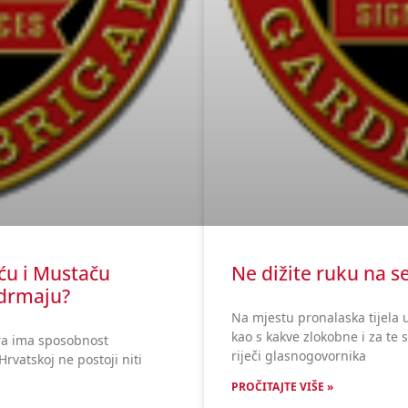
ću i Mustaču
Ne dižite ruku na se
 drmaju?
Na mjestu pronalaska tijela 
kao s kakve zlokobne i za te
ura ima sposobnost
riječi glasnogovornika
rvatskoj ne postoji niti
PROČITAJTE VIŠE »