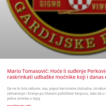
Mario Tomasović: Hoće li suđenje Perkovi
raskrinkati udbaške moćnike koji i danas
Da ne bi bilo zabune, ova, poput karcinoma zloćudna, strukt
zahvaćanja i širenja po čitavom političkom korpusu, tako da u H
jedna stranka u kojoj