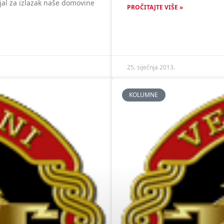
ijal za izlazak naše domovine
PROČITAJTE VIŠE »
25. siječnja 2013.
KOLUMNE