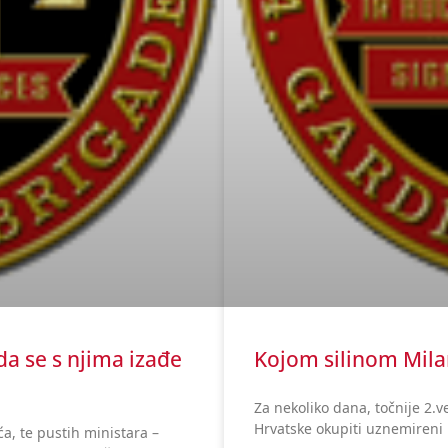
da se s njima izađe
Kojom silinom Milano
Za nekoliko dana, točnije 2.ve
Hrvatske okupiti uznemireni i 
a, te pustih ministara –