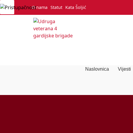
O nama
Statut
Kata Šoljić
Naslovnica
Vijesti