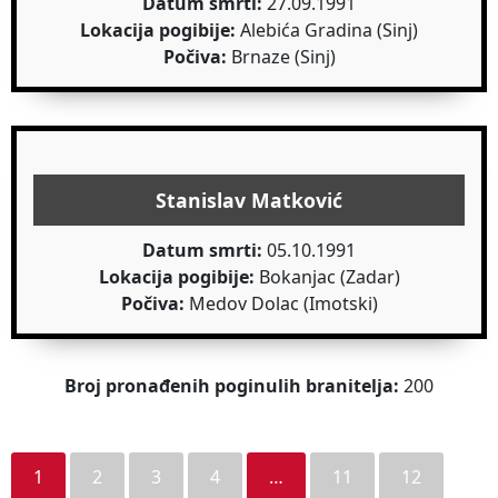
Datum smrti:
27.09.1991
Lokacija pogibije:
Alebića Gradina (Sinj)
Počiva:
Brnaze (Sinj)
Stanislav Matković
Datum smrti:
05.10.1991
Lokacija pogibije:
Bokanjac (Zadar)
Počiva:
Medov Dolac (Imotski)
Broj pronađenih poginulih branitelja:
200
1
2
3
4
…
11
12