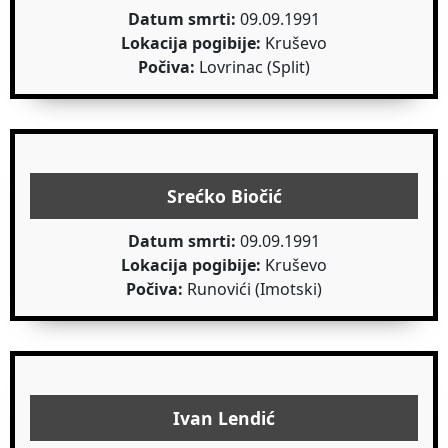
Datum smrti:
09.09.1991
Lokacija pogibije:
Kruševo
Počiva:
Lovrinac (Split)
Srećko Biočić
Datum smrti:
09.09.1991
Lokacija pogibije:
Kruševo
Počiva:
Runovići (Imotski)
Ivan Lendić