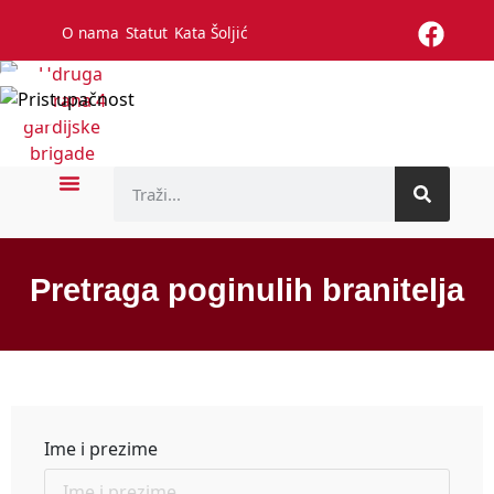
O nama
Statut
Kata Šoljić
Pretraga poginulih branitelja
Ime i prezime