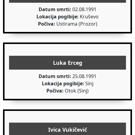
Datum smrti:
02.08.1991
Lokacija pogibije:
Kruševo
Počiva:
Ustirama (Prozor)
Luka Erceg
Datum smrti:
25.08.1991
Lokacija pogibije:
Sinj
Počiva:
Otok (Sinj)
Ivica Vukičević