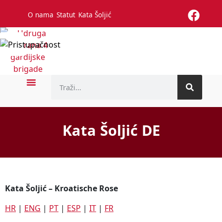
O nama
Statut
Kata Šoljić
Kata Šoljić DE
Kata Šoljić – Kroatische Rose
HR
|
ENG
|
PT
|
ESP
|
IT
|
FR