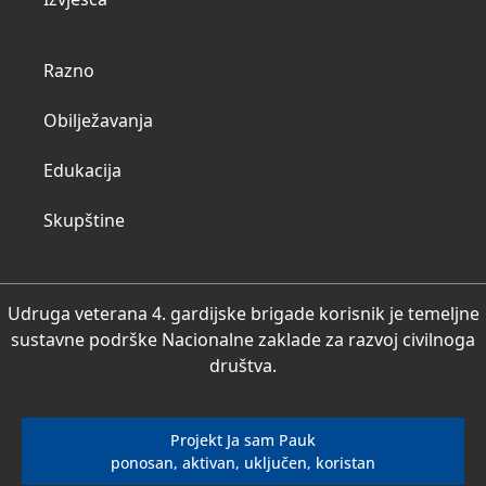
Razno
Obilježavanja
Edukacija
Skupštine
Udruga veterana 4. gardijske brigade korisnik je temeljne
sustavne podrške Nacionalne zaklade za razvoj civilnoga
društva.
Projekt Ja sam Pauk
ponosan, aktivan, uključen, koristan