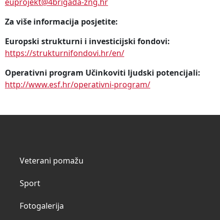
euprojekt@4brigada-zng.hr
Za više informacija posjetite:
Europski strukturni i investicijski fondovi:
https://strukturnifondovi.hr/en/
Operativni program Učinkoviti ljudski potencijali:
http://www.esf.hr/operativni-program/
Veterani pomažu
Sport
Fotogalerija