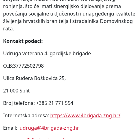
ronjenja, što će imati sinergijsko djelovanje prema
povećanju socijalne uključenosti i unaprjeđenju kvalitete
življenja hrvatskih branitelja i stradalnika Domovinskog
rata.
Kontakt podaci:
Udruga veterana 4. gardijske brigade
OIB:37772502798
Ulica Ruđera Boškovića 25,
21 000 Split
Broj telefona: +385 21 771 554
Internetska adresa:
https://www.4brigada-zng.hr/
Email:
udruga@4brigada-zng.hr