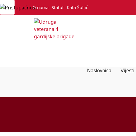
O nama
Statut
Kata Šoljić
Naslovnica
Vijesti