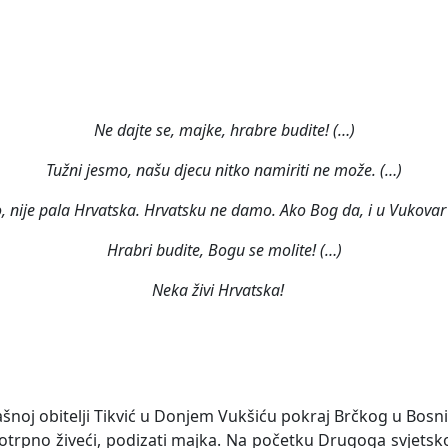
Ne dajte se, majke, hrabre budite! (…)
Tužni jesmo, našu djecu nitko namiriti ne može. (…)
, nije pala Hrvatska. Hrvatsku ne damo. Ako Bog da, i u Vukovar ć
Hrabri budite, Bogu se molite! (…)
Neka živi Hrvatska!
ašnoj obitelji Tikvić u Donjem Vukšiću pokraj Brčkog u Bosni
kotrpno živeći, podizati majka. Na početku Drugoga svjetsko