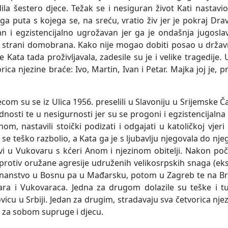
odila šestero djece. Težak se i nesiguran život Kati nastav
a puta s kojega se, na sreću, vratio živ jer je pokraj Dr
an i egzistencijalno ugrožavan jer ga je ondašnja jugos
a strani domobrana. Kako nije mogao dobiti posao u državnoj
e Kata tada proživljavala, zadesile su je i velike tragedije
ica njezine braće: Ivo, Martin, Ivan i Petar. Majka joj je, 
ecom su se iz Ulica 1956. preselili u Slavoniju u Srijemske Čak
dnosti te u nesigurnosti jer su se progoni i egzistencijaln
om, nastavili stoički podizati i odgajati u katoličkoj vjer
 se teško razbolio, a Kata ga je s ljubavlju njegovala do n
i u Vukovaru s kćeri Anom i njezinom obitelji. Nakon poče
 protiv oružane agresije udruženih velikosrpskih snaga (e
ognanstvo u Bosnu pa u Mađarsku, potom u Zagreb te na Bra
ovara i Vukovaraca. Jedna za drugom dolazile su teške i t
icu u Srbiji. Jedan za drugim, stradavaju sva četvorica njez
ući za sobom supruge i djecu.