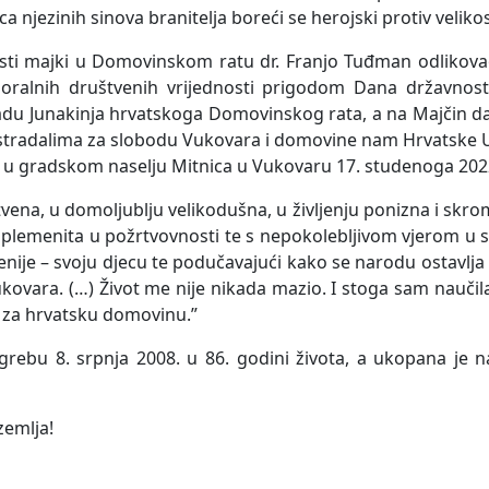
ca njezinih sinova branitelja boreći se herojski protiv veliko
osti majki u Domovinskom ratu dr. Franjo Tuđman odlikova
ralnih društvenih vrijednosti prigodom Dana državnosti 
radu Junakinja hrvatskoga Domovinskog rata, a na Majčin d
ima stradalima za slobodu Vukovara i domovine nam Hrvatske 
k u gradskom naselju Mitnica u Vukovaru 17. studenoga 202
nstvena, u domoljublju velikodušna, u življenju ponizna i s
 plemenita u požrtvovnosti te s nepokolebljivom vjerom u smi
jenije – svoju djecu te podučavajući kako se narodu ostavlj
ukovara. (…) Život me nije nikada mazio. I stoga sam naučila
j i za hrvatsku domovinu.”
Zagrebu 8. srpnja 2008. u 86. godini života, a ukopana 
zemlja!
omene na Katu Šoljić