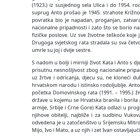
(1923.) iz susjednog sela Ulica i do 1954. r
suprug Anto prošao je 1945. strahote Križnog
povratka bio je napadan, proganjan, zatvar
nacionalne pripadnosti i zato što se borio n
fizičke poslove. Uz sve životne teškoće koje j
Drugoga svjetskog rata stradala su sva četvor
umrle su joj i dvije sestre.
S nadom u bolji i mirniji život Kata i Anto s dj
prisutnu nesnošljivost zbog nacionalne pripa
uz žrtve i odricanja, djecu su, ne kloneći duh
hrvatskom narodu i istinsko rodoljublje. Anto
početka Domovinskog rata (1991. – 1995.) živ
države u kojemu se Hrvatska branila i borila
armije, Srbije i Crne Gore) Kata odlazi u pr
njihove obitelji, najbliže i za sudbinu Vuk
odvedena je u zatočeništvo u Srijemsku Mitrov
Mijo, Ivo i Mato, a uz njih i zet Ivan ostavljaj