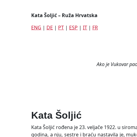
Kata Šoljić – Ruža Hrvatska
ENG
|
DE
|
PT
|
ESP
|
IT
|
FR
Ako je Vukovar pao
Kata Šoljić
Kata Šoljić rođena je 23. veljače 1922. u sirom
godina, a nju, sestre i braću nastavila je, mu