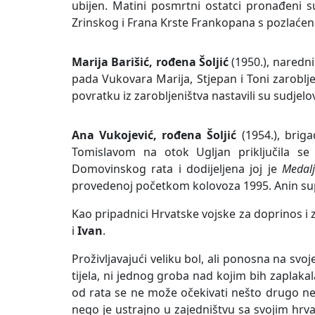
ubijen. Matini posmrtni ostatci pronađeni 
Zrinskog i Frana Krste Frankopana s pozlaće
Marija Barišić, rođena Šoljić
(1950.), naredn
pada Vukovara Marija, Stjepan i Toni zaroblje
povratku iz zarobljeništva nastavili su sudjel
Ana Vukojević, rođena Šoljić
(1954.), bri
Tomislavom na otok Ugljan priključila s
Domovinskog rata i dodijeljena joj je
Medal
provedenoj početkom kolovoza 1995. Anin supr
Kao pripadnici Hrvatske vojske za doprinos i
i
Ivan
.
Proživljavajući veliku bol, ali ponosna na svoj
tijela, ni jednog groba nad kojim bih zaplakala
od rata se ne može očekivati nešto drugo ne
nego je ustrajno u zajedništvu sa svojim hr