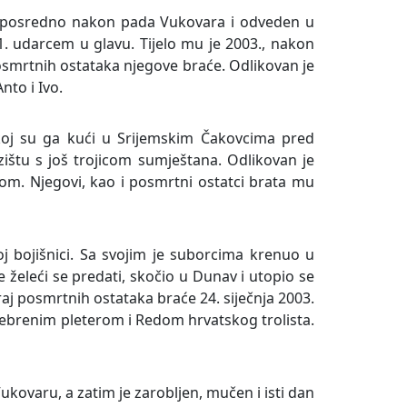
e neposredno nakon pada Vukovara i odveden u
1. udarcem u glavu. Tijelo mu je 2003., nakon
osmrtnih ostataka njegove braće. Odlikovan je
nto i Ivo.
jskoj su ga kući u Srijemskim Čakovcima pred
ištu s još trojicom sumještana. Odlikovan je
m. Njegovi, kao i posmrtni ostatci brata mu
oj bojišnici. Sa svojim je suborcima krenuo u
 želeći se predati, skočio u Dunav i utopio se
j posmrtnih ostataka braće 24. siječnja 2003.
ebrenim pleterom i Redom hrvatskog trolista.
ukovaru, a zatim je zarobljen, mučen i isti dan