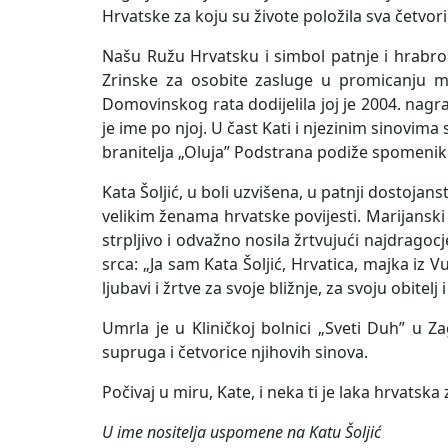
Hrvatske za koju su živote položila sva četvori
Našu Ružu Hrvatsku i simbol patnje i hrabr
Zrinske za osobite zasluge u promicanju mo
Domovinskog rata dodijelila joj je 2004. nag
je ime po njoj. U čast Kati i njezinim sinov
branitelja „Oluja” Podstrana podiže spomeni
Kata Šoljić, u boli uzvišena, u patnji dostoja
velikim ženama hrvatske povijesti. Marijanski
strpljivo i odvažno nosila žrtvujući najdragoc
srca: „Ja sam Kata Šoljić, Hrvatica, majka iz V
ljubavi i žrtve za svoje bližnje, za svoju obitel
Umrla je u Kliničkoj bolnici „Sveti Duh” u 
supruga i četvorice njihovih sinova.
Počivaj u miru, Kate, i neka ti je laka hrvatska 
U ime nositelja usp