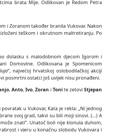
atcima brata Mije. Odlikovan je Redom Petra
jem i Zoranom također branila Vukovar. Nakon
i izloženi teškom i okrutnom maltretiranju. Po
 a po dolasku s malodobnom djecom Igorom i
brani Domovine. Odlikovana je Spomenicom
luja
”, najvećoj hrvatskoj oslobodilačkoj akciji
i posmrtni ostatci još uvijek nisu pronađeni.
anjo
,
Anto
,
Ivo
,
Zoran
i
Toni
te zetovi
Stjepan
ći povratak u Vukovar, Kata je rekla: „Ni jednog
rane svoj grad, takvi su bili moji sinovi. (…) A
može znati”. Unatoč boli nije klonula duhom,
rabrost i vjeru u konačnu slobodu Vukovara i