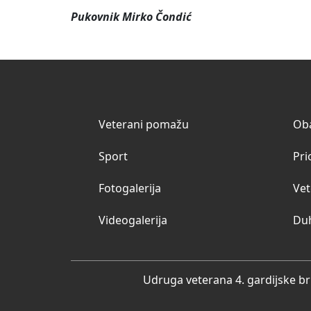
Pukovnik Mirko Čondić
Veterani pomažu
Oba
Sport
Pri
Fotogalerija
Vet
Videogalerija
Du
Udruga veterana 4. gardijske br