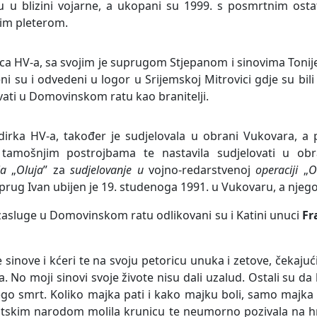
su u blizini vojarne, a ukopani su 1999. s posmrtnim ost
nim pleterom.
ica HV-a, sa svojim je suprugom Stjepanom i sinovima Toni
ni su i odvedeni u logor u Srijemskoj Mitrovici gdje su bil
ovati u Domovinskom ratu kao branitelji.
gadirka HV-a, također je sudjelovala u obrani Vukovara,
e tamošnjim postrojbama te nastavila sudjelovati u o
ja
„
Oluja
” za
sudjelovanje u
vojno-redarstvenoj
operaciji
„
O
ug Ivan ubijen je 19. studenoga 1991. u Vukovaru, a njegov
 zasluge u Domovinskom ratu odlikovani su i Katini unuci
Fr
e sinove i kćeri te na svoju petoricu unuka i zetove, čekaju
. No moji sinovi svoje živote nisu dali uzalud. Ostali su da b
go smrt. Koliko majka pati i kako majku boli, samo majka 
vatskim narodom molila krunicu te neumorno pozivala na h