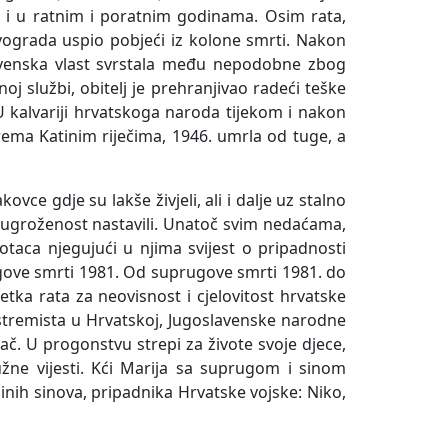
io i u ratnim i poratnim godinama. Osim rata,
avograda uspio pobjeći iz kolone smrti. Nakon
lavenska vlast svrstala među nepodobne zbog
 službi, obitelj je prehranjivao radeći teške
. U kalvariji hrvatskoga naroda tijekom i nakon
prema Katinim riječima, 1946. umrla od tuge, a
ovce gdje su lakše živjeli, ali i dalje uz stalno
a ugroženost nastavili. Unatoč svim nedaćama,
i otaca njegujući u njima svijest o pripadnosti
jegove smrti 1981. Od suprugove smrti 1981. do
tka rata za neovisnost i cjelovitost hrvatske
kstremista u Hrvatskoj, Jugoslavenske narodne
č. U progonstvu strepi za živote svoje djece,
užne vijesti. Kći Marija sa suprugom i sinom
inih sinova, pripadnika Hrvatske vojske: Niko,