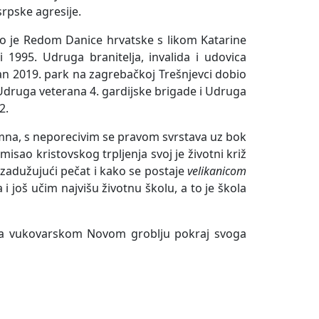
srpske agresije.
o je Redom Danice hrvatske s likom Katarine
1995. Udruga branitelja, invalida i udovica
an 2019. park na zagrebačkoj Trešnjevci dobio
Udruga veterana 4. gardijske brigade i Udruga
2.
kromna, s neporecivim se pravom svrstava uz bok
sao kristovskog trpljenja svoj je životni križ
a zadužujući pečat i kako se postaje
velikanicom
 i još učim najvišu životnu školu, a to je škola
je na vukovarskom Novom groblju pokraj svoga