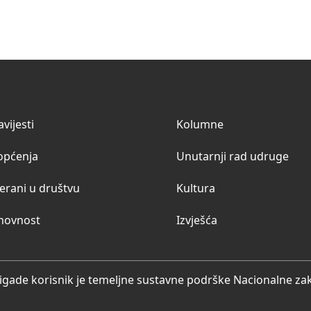
vijesti
Kolumne
općenja
Unutarnji rad udruge
erani u društvu
Kultura
hovnost
Izvješća
igade korisnik je temeljne sustavne podrške Nacionalne zakl