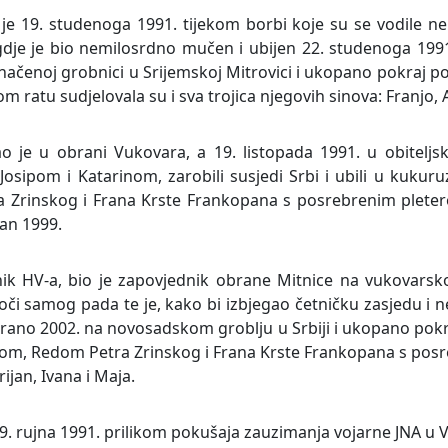
en je 19. studenoga 1991. tijekom borbi koje su se vodil
 gdje je bio nemilosrdno mučen i ubijen 22. studenoga 199
čenoj grobnici u Srijemskoj Mitrovici i ukopano pokraj p
atu sudjelovala su i sva trojica njegovih sinova: Franjo, A
vao je u obrani Vukovara, a 19. listopada 1991. u obitel
ipom i Katarinom, zarobili susjedi Srbi i ubili u kukuruz
 Zrinskog i Frana Krste Frankopana s posrebrenim pletero
an 1999.
vnik HV-a, bio je zapovjednik obrane Mitnice na vukovarsk
i samog pada te je, kako bi izbjegao četničku zasjedu i ne
irano 2002. na novosadskom groblju u Srbiji i ukopano pokra
m, Redom Petra Zrinskog i Frana Krste Frankopana s posr
ijan, Ivana i Maja.
19. rujna 1991. prilikom pokušaja zauzimanja vojarne JNA u V