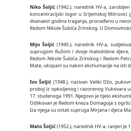
Niko Šoljić
(1942.), narednik HV-a, zaroblj
koncentracijski logor u Srijemskoj Mitrovici
dvanaest godina traganja, pronađeno u neozna
Redom Nikole Šubića Zrinskog. U Domovinskom r
Mijo Šoljić
(1945.), narednik HV-a, sudjelo
suprugom Ružom i dvoje malodobne djece, Jos
Redom Nikole Šubića Zrinskog i Redom Petra
Mate, ukopani su nakon ekshumacije na isti d
Ivo Šoljić
(1948.), nazivan Veliki Džo, puko
proboj iz opkoljenog i razorenog Vukovara uoč
17. studenoga 1991. Njegovo je tijelo ekshum
Odlikovan je Redom kneza Domagoja s ogrlico
Iza njega su ostali supruga Mirjana i djeca Mar
Mato Šoljić
(1952.), narednik HV-a, ranjen je 