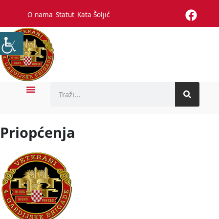
O nama
Statut
Kata Šoljić
Priopćenja