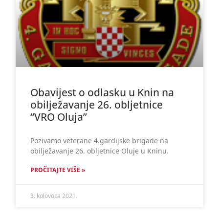
Obavijest o odlasku u Knin na
obilježavanje 26. obljetnice
“VRO Oluja”
Pozivamo veterane 4.gardijske brigade na
obilježavanje 26. obljetnice Oluje u Kninu.
PROČITAJTE VIŠE »
3. kolovoza 2021.