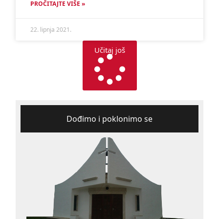
PROČITAJTE VIŠE »
22. lipnja 2021.
Učitaj još
Dođimo i poklonimo se