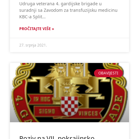
Udruga veterana 4. gardijske brigade u
suradnji sa Zavodom za transfuzijsku medicinu
KBC-a Split…
PROČITAJTE VIŠE »
27. srpnja 2021.
OBAVIJESTI
Poziv na VII. pokrajinsko