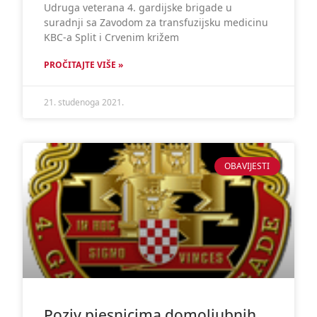
Udruga veterana 4. gardijske brigade u
suradnji sa Zavodom za transfuzijsku medicinu
KBC-a Split i Crvenim križem
PROČITAJTE VIŠE »
21. studenoga 2021.
OBAVIJESTI
Poziv pjesnicima domoljubnih