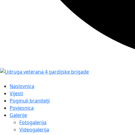
Naslovnica
Vijesti
Poginuli branitelji
Povjesnica
Galerije
Fotogalerija
Videogalerija