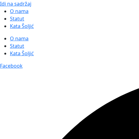
Idi na sadržaj
O nama
Statut
Kata Šoljić
O nama
Statut
Kata Šoljić
Facebook