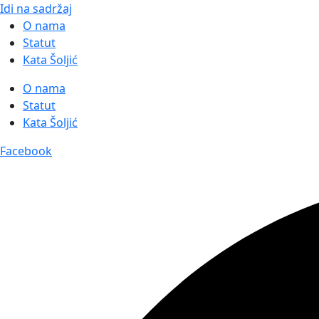
Idi na sadržaj
O nama
Statut
Kata Šoljić
O nama
Statut
Kata Šoljić
Facebook