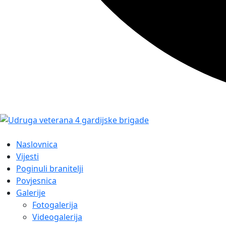
Naslovnica
Vijesti
Poginuli branitelji
Povjesnica
Galerije
Fotogalerija
Videogalerija