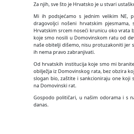
Za njih, sve što je Hrvatsko je u stvari ustašk
Mi ih podsjećamo s jednim velikim NE, pob
dragovoljci nošeni hrvatskim pjesmama, 
Hrvatskim srcem noseći krunicu oko vrata bez
koje smo nosili u Domovinskom ratu od devede
naše obitelji dišemo, nisu protuzakoniti jer 
ih nema pravo zabranjivati.
Od hrvatskih institucija koje smo mi branitel
obilježja iz Domovinskog rata, bez obzira koj
slogan bio, zaštite i sankcioniraju one ko
na Domovinski rat.
Gospodo političari, u našim odorama i s n
danas.