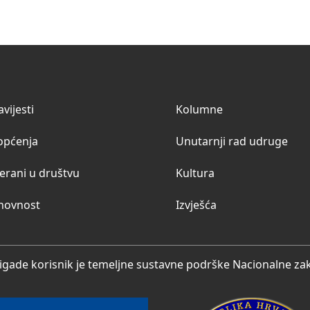
vijesti
Kolumne
općenja
Unutarnji rad udruge
erani u društvu
Kultura
hovnost
Izvješća
igade korisnik je temeljne sustavne podrške Nacionalne zakl