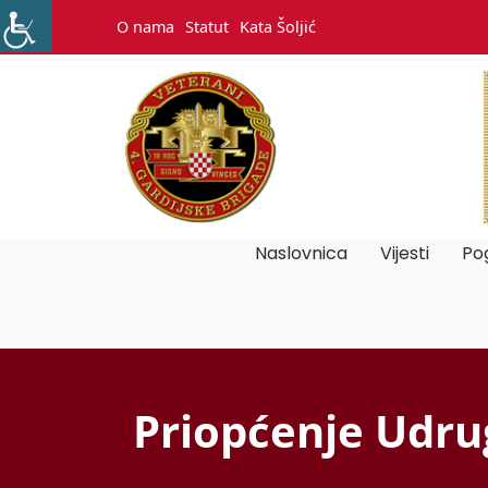
O nama
Statut
Kata Šoljić
Naslovnica
Vijesti
Pog
Priopćenje Udrug