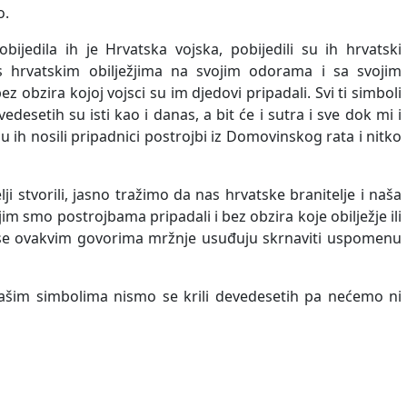
o.
ijedila ih je Hrvatska vojska, pobijedili su ih hrvatski
s hrvatskim obilježjima na svojim odorama i sa svojim
 obzira kojoj vojsci su im djedovi pripadali. Svi ti simboli
setih su isti kao i danas, a bit će i sutra i sve dok mi i
su ih nosili pripadnici postrojbi iz Domovinskog rata i nitko
ji stvorili, jasno tražimo da nas hrvatske branitelje i naša
im smo postrojbama pripadali i bez obzira koje obilježje ili
ji se ovakvim govorima mržnje usuđuju skrnaviti uspomenu
ašim simbolima nismo se krili devedesetih pa nećemo ni