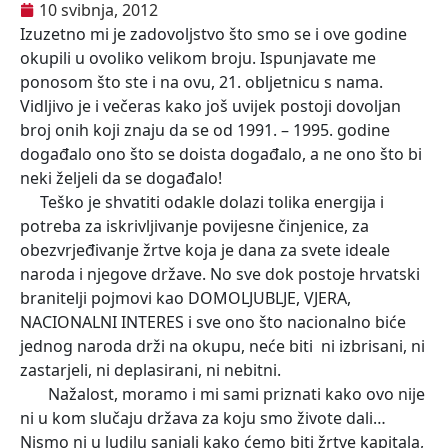
10 svibnja, 2012
Izuzetno mi je zadovoljstvo što smo se i ove godine
okupili u ovoliko velikom broju. Ispunjavate me
ponosom što ste i na ovu, 21. obljetnicu s nama.
Vidljivo je i večeras kako još uvijek postoji dovoljan
broj onih koji znaju da se od 1991. – 1995. godine
događalo ono što se doista događalo, a ne ono što bi
neki željeli da se događalo!
Teško je shvatiti odakle dolazi tolika energija i
potreba za iskrivljivanje povijesne činjenice, za
obezvrjeđivanje žrtve koja je dana za svete ideale
naroda i njegove države. No sve dok postoje hrvatski
branitelji pojmovi kao DOMOLJUBLJE, VJERA,
NACIONALNI INTERES i sve ono što nacionalno biće
jednog naroda drži na okupu, neće biti ni izbrisani, ni
zastarjeli, ni deplasirani, ni nebitni.
Nažalost, moramo i mi sami priznati kako ovo nije
ni u kom slučaju država za koju smo živote dali…
Nismo ni u ludilu sanjali kako ćemo biti žrtve kapitala,