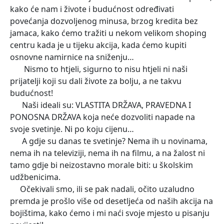
kako će nam i živote i budućnost određivati
povećanja dozvoljenog minusa, brzog kredita bez
jamaca, kako ćemo tražiti u nekom velikom shoping
centru kada je u tijeku akcija, kada ćemo kupiti
osnovne namirnice na sniženju…
Nismo to htjeli, sigurno to nisu htjeli ni naši
prijatelji koji su dali živote za bolju, a ne takvu
budućnost!
Naši ideali su: VLASTITA DRŽAVA, PRAVEDNA I
PONOSNA DRŽAVA koja neće dozvoliti napade na
svoje svetinje. Ni po koju cijenu…
A gdje su danas te svetinje? Nema ih u novinama,
nema ih na televiziji, nema ih na filmu, a na žalost ni
tamo gdje bi neizostavno morale biti: u školskim
udžbenicima.
Očekivali smo, ili se pak nadali, očito uzaludno
premda je prošlo više od desetljeća od naših akcija na
bojištima, kako ćemo i mi naći svoje mjesto u pisanju