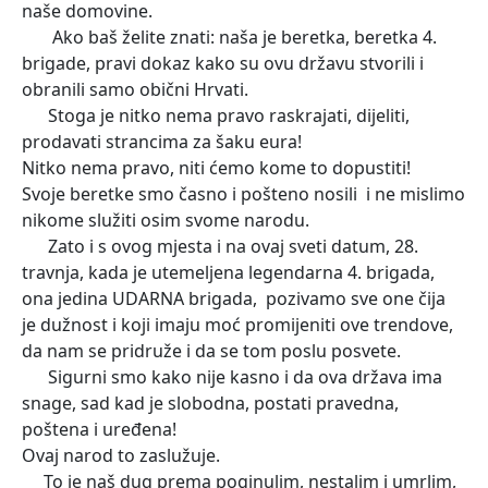
naše domovine.
Ako baš želite znati: naša je beretka, beretka 4.
brigade, pravi dokaz kako su ovu državu stvorili i
obranili samo obični Hrvati.
Stoga je nitko nema pravo raskrajati, dijeliti,
prodavati strancima za šaku eura!
Nitko nema pravo, niti ćemo kome to dopustiti!
Svoje beretke smo časno i pošteno nosili i ne mislimo
nikome služiti osim svome narodu.
Zato i s ovog mjesta i na ovaj sveti datum, 28.
travnja, kada je utemeljena legendarna 4. brigada,
ona jedina UDARNA brigada, pozivamo sve one čija
je dužnost i koji imaju moć promijeniti ove trendove,
da nam se pridruže i da se tom poslu posvete.
Sigurni smo kako nije kasno i da ova država ima
snage, sad kad je slobodna, postati pravedna,
poštena i uređena!
Ovaj narod to zaslužuje.
To je naš dug prema poginulim, nestalim i umrlim,