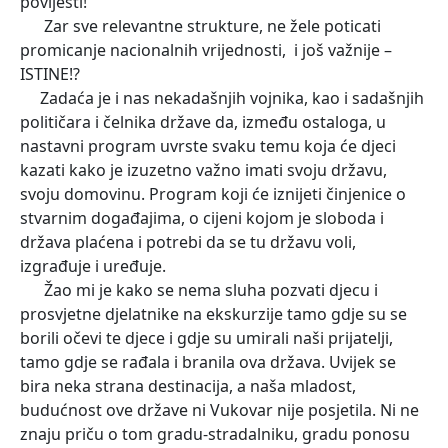
povijesti!
Zar sve relevantne strukture, ne žele poticati
promicanje nacionalnih vrijednosti, i još važnije –
ISTINE!?
Zadaća je i nas nekadašnjih vojnika, kao i sadašnjih
političara i čelnika države da, između ostaloga, u
nastavni program uvrste svaku temu koja će djeci
kazati kako je izuzetno važno imati svoju državu,
svoju domovinu. Program koji će iznijeti činjenice o
stvarnim događajima, o cijeni kojom je sloboda i
država plaćena i potrebi da se tu državu voli,
izgrađuje i uređuje.
Žao mi je kako se nema sluha pozvati djecu i
prosvjetne djelatnike na ekskurzije tamo gdje su se
borili očevi te djece i gdje su umirali naši prijatelji,
tamo gdje se rađala i branila ova država. Uvijek se
bira neka strana destinacija, a naša mladost,
budućnost ove države ni Vukovar nije posjetila. Ni ne
znaju priču o tom gradu-stradalniku, gradu ponosu