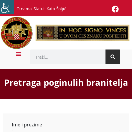
O nama
Statut
Kata Šoljić
Pretraga poginulih branitelja
Ime i prezime