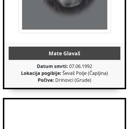
Mate Glavaš
Datum smrti:
07.06.1992
Lokacija pogibije:
Ševaš Polje (Čapljina)
Počiva:
Drinovci (Grude)