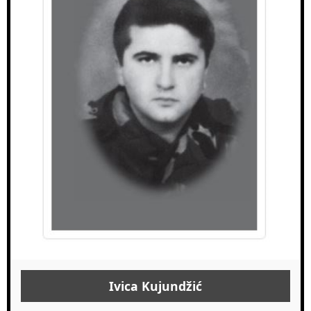
Ivica Kujundžić