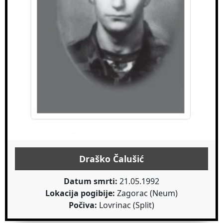
Draško Čalušić
Datum smrti:
21.05.1992
Lokacija pogibije:
Zagorac (Neum)
Počiva:
Lovrinac (Split)