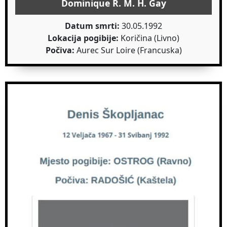
Dominique R. M. H. Gay
Datum smrti:
30.05.1992
Lokacija pogibije:
Koričina (Livno)
Počiva:
Aurec Sur Loire (Francuska)