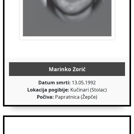
Marinko Zorić
Datum smrti:
13.05.1992
Lokacija pogibije:
Kučinari (Stolac)
Počiva:
Papratnica (Žepče)