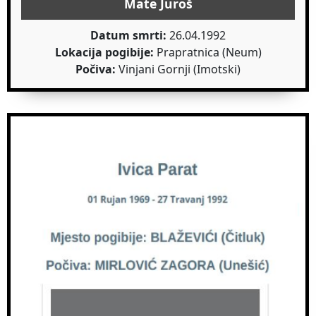
Mate Juroš
Datum smrti:
26.04.1992
Lokacija pogibije:
Prapratnica (Neum)
Počiva:
Vinjani Gornji (Imotski)