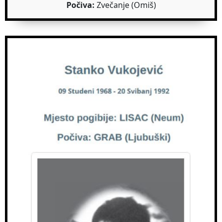
Počiva:
Zvečanje (Omiš)