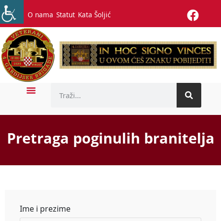
O nama
Statut
Kata Šoljić
Pretraga poginulih branitelja
Ime i prezime