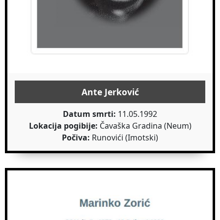
Ante Jerković
Datum smrti:
11.05.1992
Lokacija pogibije:
Čavaška Gradina (Neum)
Počiva:
Runovići (Imotski)