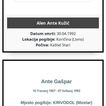
Alen Ante Kužić
Datum smrti:
30.04.1992
Lokacija pogibije:
Koričina (Livno)
Počiva:
Kaštel Stari