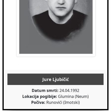
Jure Ljubičić
Datum smrti:
24.04.1992
Lokacija pogibije:
Glumina (Neum)
Počiva:
Runovići (Imotski)