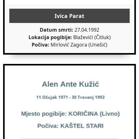
Ivica Parat
Datum smrti:
27.04.1992
Lokacija pogibije:
Blaževići (Čitluk)
Počiva:
Mirlović Zagora (Unešić)