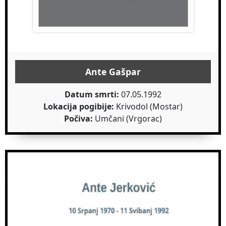
Ante Gašpar
Datum smrti:
07.05.1992
Lokacija pogibije:
Krivodol (Mostar)
Počiva:
Umčani (Vrgorac)