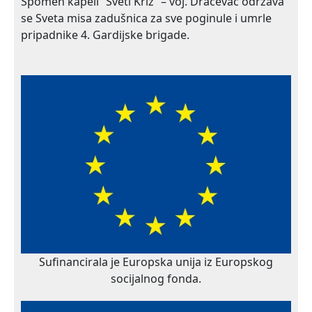
Spomen kapeli “Sveti Križ” – voj. Dračevac održava
se Sveta misa zadušnica za sve poginule i umrle
pripadnike 4. Gardijske brigade.
Sufinancirala je Europska unija iz Europskog
socijalnog fonda.