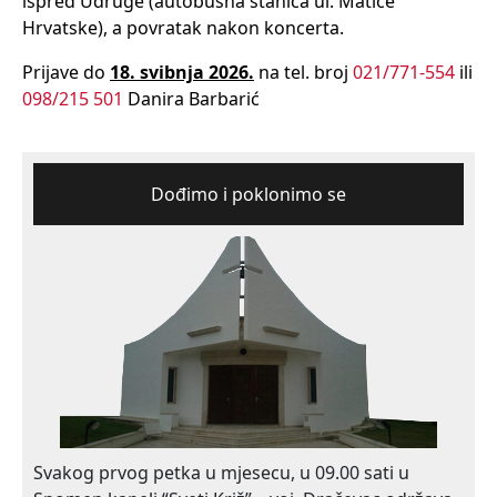
ispred Udruge (autobusna stanica ul. Matice
Hrvatske), a povratak nakon koncerta.
Prijave do
18. svibnja 2026.
na tel. broj
021/771-554
ili
098/215 501
Danira Barbarić
Dođimo i poklonimo se
Svakog prvog petka u mjesecu, u 09.00 sati u