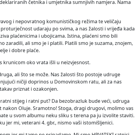
be deklariranih četnika i umjetnika sumnjivih namjera. Nama
rvavog i nepovratnog komunističkog režima te veličaju
proturječnost udaraju po svima, a nas žalosti i vrijeđa kada
iva plaćenicima i ubojicama. Istina, plaćeni smo bili
dili, ali smo je i platili. Platili smo je suzama, znojem,
elje i dobre plaće.
s krunicom oko vrata išli u neizvjesnost.
druga, ali što se može. Nas žalosti što postoje udruge
anjujući ničiji doprinos u Domovinskom ratu, ali za nas
takav priznat i ozakonjen.
atni stijeg i ratni put? Da bezobrazluk bude veći, udruga
lit nakon Oluje. Sramotno! Stoga, dragi drugovi, molimo vas
te u svom albumu neku sliku s terena pa ju izvolite staviti.
 jer mi, veterani 4. gbr., nismo vaši istomišljenici.
ežimom jer mi tamo ne pripadamo. Mi smo HRVATSKI ratnici,