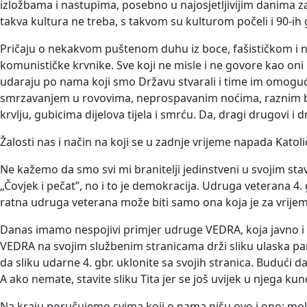
izložbama i nastupima, posebno u najosjetljivijim danima za
takva kultura ne treba, s takvom su kulturom počeli i 90-ih
Pričaju o nekakvom puštenom duhu iz boce, fašističkom i nac
komunističke krvnike. Sve koji ne misle i ne govore kao oni
udaraju po nama koji smo Državu stvarali i time im omogućili
smrzavanjem u rovovima, neprospavanim noćima, raznim boles
krvlju, gubicima dijelova tijela i smrću. Da, dragi drugovi i
Žalosti nas i način na koji se u zadnje vrijeme napada Katoli
Ne kažemo da smo svi mi branitelji jedinstveni u svojim sta
„Čovjek i pečat”, no i to je demokracija. Udruga veterana 4.
ratna udruga veterana može biti samo ona koja je za vrijeme 
Danas imamo nespojivi primjer udruge VEDRA, koja javno i ot
VEDRA na svojim službenim stranicama drži sliku ulaska par
da sliku udarne 4. gbr. uklonite sa svojih stranica. Budući 
A ako nemate, stavite sliku Tita jer se još uvijek u njega kun
Na kraju poručujemo svima koji o nama pišu ovo i ono: moli