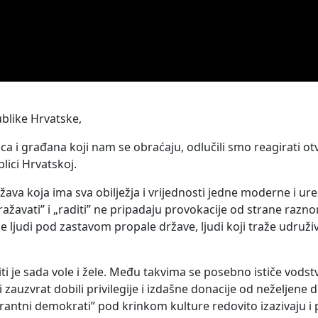
blike Hrvatske,
i građana koji nam se obraćaju, odlučili smo reagirati otvo
lici Hrvatskoj.
ava koja ima sva obilježja i vrijednosti jedne moderne i u
izražavati” i „raditi” ne pripadaju provokacije od strane razn
nje ljudi pod zastavom propale države, ljudi koji traže udru
, niti je sada vole i žele. Među takvima se posebno ističe vo
bi zauzvrat dobili privilegije i izdašne donacije od neželje
tolerantni demokrati” pod krinkom kulture redovito izazivaju 