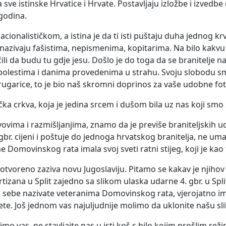
 sve istinske Hrvatice i Hrvate. Postavljaju izložbe i izved
 godina.
ionalističkom, a istina je da ti isti puštaju duha jednog k
 nazivaju fašistima, nepismenima, kopitarima. Na bilo kakvu 
 da budu tu gdje jesu. Došlo je do toga da se branitelje naz
tima i danima provedenima u strahu. Svoju slobodu smo zara
 drugarice, to je bio naš skromni doprinos za vaše udobne fot
čka crkva, koja je jedina srcem i dušom bila uz nas koji smo 
vovima i razmišljanjima, znamo da je previše braniteljskih u
 gbr. cijeni i poštuje do jednoga hrvatskog branitelja, ne um
Domovinskog rata imala svoj sveti ratni stijeg, koji je kao 
voreno zaziva novu Jugoslaviju. Pitamo se kakav je njihov r
tizana u Split zajedno sa slikom ulaska udarne 4. gbr. u Sp
da sebe nazivate veteranima Domovinskog rata, vjerojatno ima
ete. Još jednom vas najuljudnije molimo da uklonite našu sliku
mo vas, ne stavljajte nas u isti koš s bilo kojim prošlim r