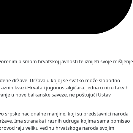
renim pismom hrvatskoj javnosti te iznijeti svoje mišljenje
ređene države. Država u kojoj se svatko može slobodno
oraznih kvazi-Hrvata i jugonostalgičara. Jedna u nizu takvih
živanje u nove balkanske saveze, ne poštujući Ustav
dstvo srpske nacionalne manjine, koji su predstavnici naroda
ne države. Ima stranaka i raznih udruga kojima sama pomisao
i provociraju veliku većinu hrvatskoga naroda svojim