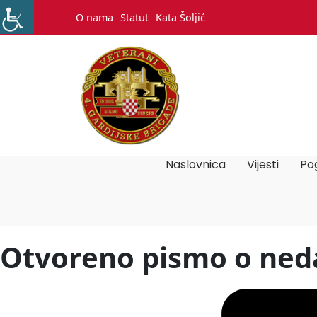
O nama
Statut
Kata Šoljić
Naslovnica
Vijesti
Pog
Otvoreno pismo o ne