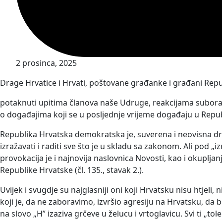
2 prosinca, 2025
Drage Hrvatice i Hrvati, poštovane građanke i građani Repu
potaknuti upitima članova naše Udruge, reakcijama suboraca 
o događajima koji se u posljednje vrijeme događaju u Repub
Republika Hrvatska demokratska je, suverena i neovisna drž
izražavati i raditi sve što je u skladu sa zakonom. Ali pod „
provokacija je i najnovija naslovnica Novosti, kao i okuplja
Republike Hrvatske (čl. 135., stavak 2.).
Uvijek i svugdje su najglasniji oni koji Hrvatsku nisu htjeli
koji je, da ne zaboravimo, izvršio agresiju na Hrvatsku, da 
na slovo „H” izaziva grčeve u želucu i vrtoglavicu. Svi ti „