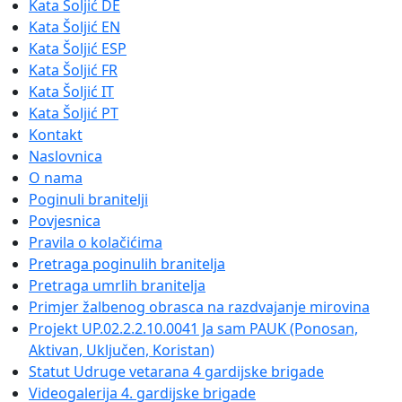
Kata Šoljić DE
Kata Šoljić EN
Kata Šoljić ESP
Kata Šoljić FR
Kata Šoljić IT
Kata Šoljić PT
Kontakt
Naslovnica
O nama
Poginuli branitelji
Povjesnica
Pravila o kolačićima
Pretraga poginulih branitelja
Pretraga umrlih branitelja
Primjer žalbenog obrasca na razdvajanje mirovina
Projekt UP.02.2.2.10.0041 Ja sam PAUK (Ponosan,
Aktivan, Uključen, Koristan)
Statut Udruge vetarana 4 gardijske brigade
Videogalerija 4. gardijske brigade