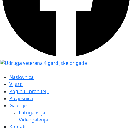
Naslovnica
Vijesti
Poginuli branitelji
Povjesnica
Galerije
Fotogalerija
Videogalerija
Kontakt