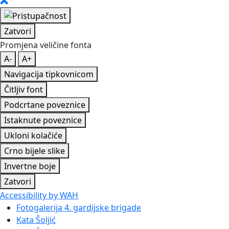
Zatvori
Promjena veličine fonta
A-
A+
Navigacija tipkovnicom
Čitljiv font
Podcrtane poveznice
Istaknute poveznice
Ukloni kolačiće
Crno bijele slike
Invertne boje
Zatvori
Accessibility by WAH
Fotogalerija 4. gardijske brigade
Kata Šoljić