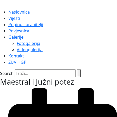
Naslovnica
Vijesti
Poginuli branitelji
Povjesnica
Galerije
Fotogalerija
Videogalerija
Kontakt
ZUV HGP
Search
Maestral i Južni potez