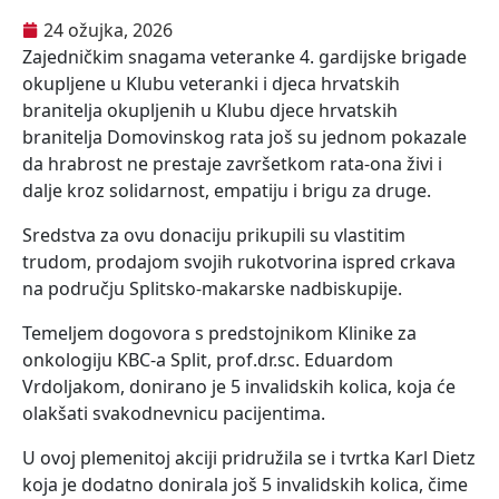
24 ožujka, 2026
Zajedničkim snagama veteranke 4. gardijske brigade
okupljene u Klubu veteranki i djeca hrvatskih
branitelja okupljenih u Klubu djece hrvatskih
branitelja Domovinskog rata još su jednom pokazale
da hrabrost ne prestaje završetkom rata-ona živi i
dalje kroz solidarnost, empatiju i brigu za druge.
Sredstva za ovu donaciju prikupili su vlastitim
trudom, prodajom svojih rukotvorina ispred crkava
na području Splitsko-makarske nadbiskupije.
Temeljem dogovora s predstojnikom Klinike za
onkologiju KBC-a Split, prof.dr.sc. Eduardom
Vrdoljakom, donirano je 5 invalidskih kolica, koja će
olakšati svakodnevnicu pacijentima.
U ovoj plemenitoj akciji pridružila se i tvrtka Karl Dietz
koja je dodatno donirala još 5 invalidskih kolica, čime