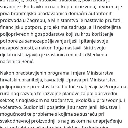
suradnje s Podravkom na otkupu proizvoda, otvorena je
prva braniteljska prodavaonica domaćih autohtonih
proizvoda u Zagrebu, a Ministarstvo je nastavilo pružati i
financijsku potporu projektima zadruga, ali i nositeljima
poljoprivrednih gospodarstva koji su kroz korištenje
potpore za samozapošljavanje riješili pitanje svoje
nezaposlenosti, a nakon toga nastavili širiti svoju
djelatnost“, izjavila je izaslanica ministra Medveda
načelnica Benić.
Nakon predstavljenih programa i mjera Ministarstva
hrvatskih branitelja, ravnatelji Uprava pri Ministarstvu
poljoprivrede predstavila su buduće natječaje iz Programa
ruralnog razvoja te razvojne planove za poljoprivredni
sektor, s naglaskom na stočarstvo, ekološku proizvodnju i
voćarstvo. Sudionici i posjetitelji su razmijenili iskustva i
mogućnosti te probleme s kojima se susreću pri
svakodnevnoj proizvodnji, s naglaskom na unaprjeđenju
iste, potrebi za većim brojem hektara te dodatnim