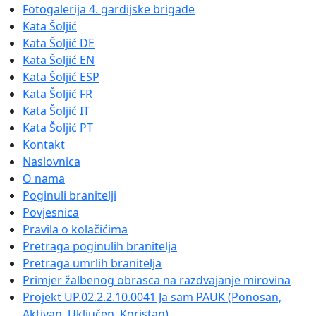
Fotogalerija 4. gardijske brigade
Kata Šoljić
Kata Šoljić DE
Kata Šoljić EN
Kata Šoljić ESP
Kata Šoljić FR
Kata Šoljić IT
Kata Šoljić PT
Kontakt
Naslovnica
O nama
Poginuli branitelji
Povjesnica
Pravila o kolačićima
Pretraga poginulih branitelja
Pretraga umrlih branitelja
Primjer žalbenog obrasca na razdvajanje mirovina
Projekt UP.02.2.2.10.0041 Ja sam PAUK (Ponosan,
Aktivan, Uključen, Koristan)