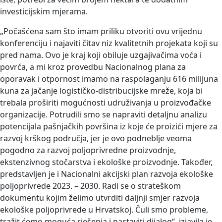
investicijskim mjerama.
„Počašćena sam što imam priliku otvoriti ovu vrijednu
konferenciju i najaviti čitav niz kvalitetnih projekata koji su
pred nama. Ovo je kraj koji obiluje uzgajivačima voća i
povrća, a mi kroz provedbu Nacionalnog plana za
oporavak i otpornost imamo na raspolaganju 616 milijuna
kuna za jačanje logističko-distribucijske mreže, koja bi
trebala proširiti mogućnosti udruživanja u proizvođačke
organizacije. Potrudili smo se napraviti detaljnu analizu
potencijala pašnjačkih površina iz koje će proizići mjere za
razvoj krškog područja, jer je ovo podneblje veoma
pogodno za razvoj poljoprivredne proizvodnje,
ekstenzivnog stočarstva i ekološke proizvodnje. Također,
predstavljen je i Nacionalni akcijski plan razvoja ekološke
poljoprivrede 2023. – 2030. Radi se o strateškom
dokumentu kojim želimo utvrditi daljnji smjer razvoja
ekološke poljoprivrede u Hrvatskoj. Čuli smo probleme,
tražit ćemo moguća rješenja i nastaviti dijalog“, izjavila je