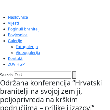
Naslovnica
Vijesti
Poginuli branitelji
Povjesnica
Galerije
Fotogalerija
Videogalerija
Kontakt
ZUV HGP
Search
Održana konferencija “Hrvatski
branitelji na svojoj zemlji,
poljoprivreda na krškim
područjima – prilike i izazovi”