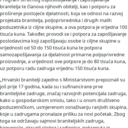
branitelja te članova njihovih obitelji, kao i potporu za
proširenje postojeće djelatnosti, koja se odnosi na razvoj
projekata branitelja, poljoprivrednika i drugih malih
poduzetnika iz ciljne skupine, a ova potpora je vrijedna 100
tisuća kuna. Također, provodi se i potpora za zapošljavanje
poslodavcima koji zapošljavaju osobe iz ciljne skupine u
vrijednosti od 50 do 150 tisuća kuna te potpora
samozapošljavanja za djelatnost primarne poljoprivredne
proizvodnje, a vrijednost ove potpore je do 80 tisuća kuna,
uz potporu radu zadruga vrijednu 150 tisuća kuna.
„Hrvatski branitelji zajedno s Ministarstvom prepoznali su
još prije 17 godina, kada su i sufinancirane prve
braniteljske zadruge, značaj razvojnih potencijala zadruga,
kako u gospodarskom smislu, tako i u onom društveno
poduzetničkom, usmjerenom osnaživanju ranjivih skupina,
koje u zadrugama pronalaze priliku za novi početak. Zbog
toga se održavaju sajmovi braniteljskih zadruga,
konvencije, okrugli stolovi i radionice, pokrenuta je