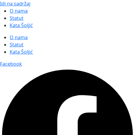
Idi na sadržaj
O nama
Statut
Kata Šoljić
O nama
Statut
Kata Šoljić
Facebook