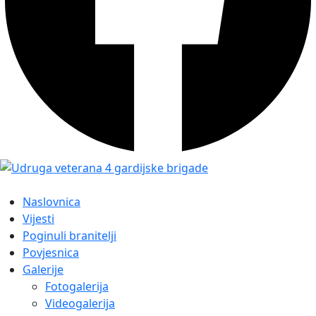
Naslovnica
Vijesti
Poginuli branitelji
Povjesnica
Galerije
Fotogalerija
Videogalerija