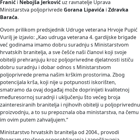
Franić
i
Nebojša Jerković
uz ravnatelje Uprava
Ministarstva poljoprivrede
Gorana Lipavića
i
Zdravka
Baraća
.
Ovom prilikom predsjednik Udruge veterana Hrvoje Pupić
Vurilj je izjavio: „Kao udruga veterana 4. gardijske brigade
već godinama imamo dobru suradnju s Ministarstvom
hrvatskih branitelja, a sve češće naši članovi koji svoje
obitelji prehranjuju kroz poljoprivredne djelatnosti ističu
dobru suradnju i dobar odnos s Ministarstvom
poljoprivrede prema našim krškim prostorima. Zbog
potencijala krša, koji nije u potpunosti iskorišten,
smatramo da ovaj događaj može doprinijeti kvalitetnoj
međuresornoj suradnji i uključenju što većeg broja
zainteresiranih branitelja i njihovih obitelji u poljoprivrednu
proizvodnju, a to su prepoznala oba ministarstva, na čemu
im ovim putem zahvaljujem.“
Ministarstvo hrvatskih branitelja od 2004., provodi
Program stručnog osposobljavanja i zapošljavanja