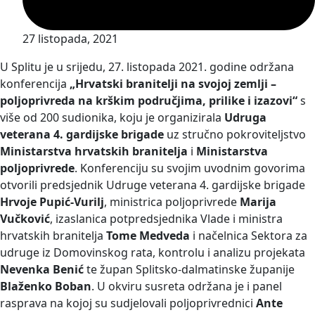
27 listopada, 2021
U Splitu je u srijedu, 27. listopada 2021. godine održana
konferencija
„Hrvatski branitelji na svojoj zemlji –
poljoprivreda na krškim područjima, prilike i izazovi“
s
više od 200 sudionika, koju je organizirala
Udruga
veterana 4. gardijske brigade
uz stručno pokroviteljstvo
Ministarstva hrvatskih branitelja
i
Ministarstva
poljoprivrede
. Konferenciju su svojim uvodnim govorima
otvorili predsjednik Udruge veterana 4. gardijske brigade
Hrvoje Pupić-Vurilj
, ministrica poljoprivrede
Marija
Vučković
, izaslanica potpredsjednika Vlade i ministra
hrvatskih branitelja
Tome Medveda
i načelnica Sektora za
udruge iz Domovinskog rata, kontrolu i analizu projekata
Nevenka Benić
te župan Splitsko-dalmatinske županije
Blaženko Boban
. U okviru susreta održana je i panel
rasprava na kojoj su sudjelovali poljoprivrednici
Ante