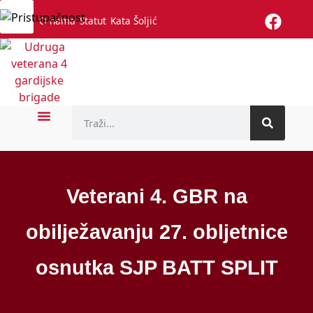
O nama
Statut
Kata Šoljić
Naslovnica
Vijesti
Poginuli branitelji
Povjesnica
Galerije
Kontakt
ZUV HGP
Fotogalerija
Videogalerija
Veterani 4. GBR na
obilježavanju 27. obljetnice
osnutka SJP BATT SPLIT