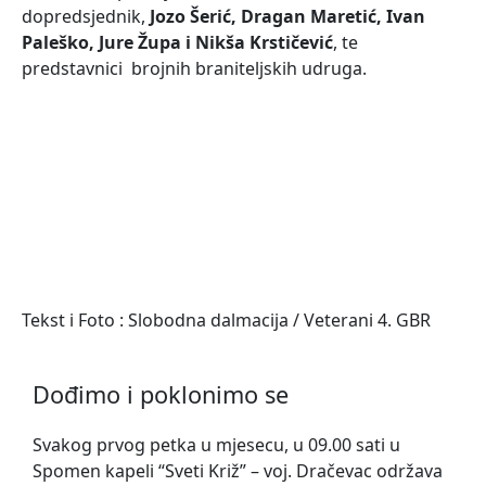
dopredsjednik,
Jozo Šerić, Dragan Maretić, Ivan
Paleško, Jure Župa i Nikša Krstičević
, te
predstavnici brojnih braniteljskih udruga.
Tekst i Foto : Slobodna dalmacija / Veterani 4. GBR
Dođimo i poklonimo se
Svakog prvog petka u mjesecu, u 09.00 sati u
Spomen kapeli “Sveti Križ” – voj. Dračevac održava