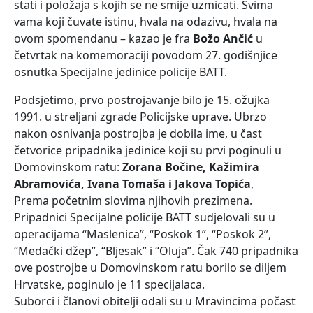
stati i položaja s kojih se ne smije uzmicati. Svima
vama koji čuvate istinu, hvala na odazivu, hvala na
ovom spomendanu – kazao je fra
Božo Ančić
u
četvrtak na komemoraciji povodom 27. godišnjice
osnutka Specijalne jedinice policije BATT.
Podsjetimo, prvo postrojavanje bilo je 15. ožujka
1991. u streljani zgrade Policijske uprave. Ubrzo
nakon osnivanja postrojba je dobila ime, u čast
četvorice pripadnika jedinice koji su prvi poginuli u
Domovinskom ratu:
Zorana Bočine, Kažimira
Abramovića, Ivana Tomaša i Jakova Topića
,
Prema početnim slovima njihovih prezimena.
Pripadnici Specijalne policije BATT sudjelovali su u
operacijama “Maslenica”, “Poskok 1”, “Poskok 2”,
“Medački džep”, “Bljesak” i “Oluja”. Čak 740 pripadnika
ove postrojbe u Domovinskom ratu borilo se diljem
Hrvatske, poginulo je 11 specijalaca.
Suborci i članovi obitelji odali su u Mravincima počast