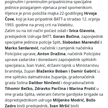
poginulim i preminulim pripadnicima specijalne
jedinice polaganjem vijenaca pred spomenikom.
Vijence je prvo položila majka 22-godišnjeg
Hrvoja
Čove
, koji je kao pripadnik BATT-a stradao 12. srpnja
1993. godine na prvoj crti na Velebitu.
Zatim su na isti način počast odali i
Ivica Glavota
,
predsjednik Udruge BATT,
Goran Bočina
, zapovjednik
specijalne jedinice policije Split,
Slobodan Marendić i
Marko Serdarević
, načelnik i zamjenik načelnika
Policijske uprave,
Anton Dražina
, načelnik Policijske
uprave zadarske i donedavni zapovjednik splitskih
specijalaca, Ivan Vukić, državni tajnik u Ministarstvu
branitelja, župan
Blaženko Boban i Damir Gabrić
u
ime splitsko dalmatinske županije, gradonačelnik
grada Solina
Dalibor Ninčević
i dogradonačelnik
Tihomir Bečko, Zdravko Parčina i Marina Protić
u
ime grada Splita, veterani četvrte gardijske brigade sa
dopredsjednikom udruge
Miljenko Modrić, Božo
Zadro
bivši predsjednik,
Ivan Mršić
bivši