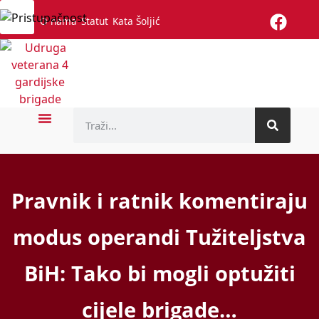
O nama
Statut
Kata Šoljić
Naslovnica
Vijesti
Poginuli branitelji
Povjesnica
Galerije
Kontakt
ZUV HGP
Fotogalerija
Videogalerija
Pravnik i ratnik komentiraju
modus operandi Tužiteljstva
BiH: Tako bi mogli optužiti
cijele brigade…