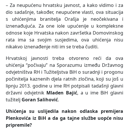
– Za neupućenu hrvatsku javnost, a kako vidimo i za
dio sadašnje, također, neupućene vlasti, ova situacija
s uhićenjima branitelja Orašja je neočekivana i
iznenađujuća. Za one iole upućenije u kompleksne
odnose koje Hrvatska nakon završetka Domovinskog
rata ima sa svojim susjedima, ova uhićenja nisu
nikakvo iznenađenje niti im se treba čuditi.
Hrvatskoj javnosti treba otvoreno reći da ova
uhićenja “počivaju” na Sporazumu između Državnog
odvjetništva RH i Tužiteljstva BiH o suradnji i progonu
počinitelja kaznenih djela ratnih zločina, koji su još u
lipnju 2013. godine u ime RH potpisali tadašnji glavni
državni odvjetnik
Mladen Bajić
, a u ime BiH glavni
tužitelj
Goran Salihović
.
Uhićenja su uslijedila nakon odlaska premijera
Plenkovića iz BiH a da ga tajne službe uopće nisu
pripremile?