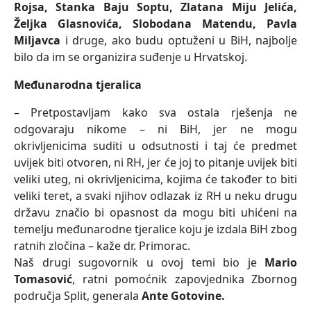
Rojsa, Stanka Baju Soptu, Zlatana Miju Jelića,
Željka Glasnovića, Slobodana Matendu, Pavla
Miljavca
i druge, ako budu optuženi u BiH, najbolje
bilo da im se organizira suđenje u Hrvatskoj.
Međunarodna tjeralica
– Pretpostavljam kako sva ostala rješenja ne
odgovaraju nikome – ni BiH, jer ne mogu
okrivljenicima suditi u odsutnosti i taj će predmet
uvijek biti otvoren, ni RH, jer će joj to pitanje uvijek biti
veliki uteg, ni okrivljenicima, kojima će također to biti
veliki teret, a svaki njihov odlazak iz RH u neku drugu
državu značio bi opasnost da mogu biti uhićeni na
temelju međunarodne tjeralice koju je izdala BiH zbog
ratnih zločina – kaže dr. Primorac.
Naš drugi sugovornik u ovoj temi bio je
Mario
Tomasović
, ratni pomoćnik zapovjednika Zbornog
područja Split, generala
Ante Gotovine.