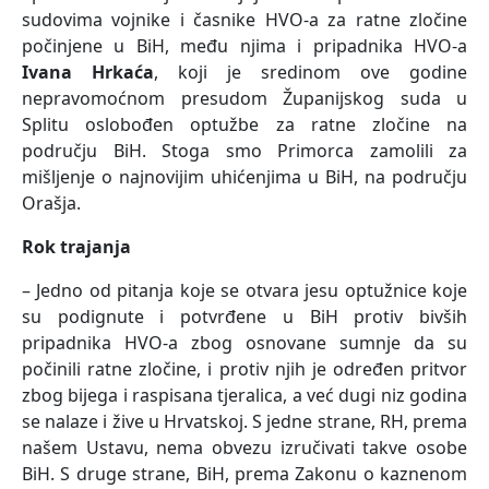
sudovima vojnike i časnike HVO-a za ratne zločine
počinjene u BiH, među njima i pripadnika HVO-a
Ivana Hrkaća
, koji je sredinom ove godine
nepravomoćnom presudom Županijskog suda u
Splitu oslobođen optužbe za ratne zločine na
području BiH. Stoga smo Primorca zamolili za
mišljenje o najnovijim uhićenjima u BiH, na području
Orašja.
Rok trajanja
– Jedno od pitanja koje se otvara jesu optužnice koje
su podignute i potvrđene u BiH protiv bivših
pripadnika HVO-a zbog osnovane sumnje da su
počinili ratne zločine, i protiv njih je određen pritvor
zbog bijega i raspisana tjeralica, a već dugi niz godina
se nalaze i žive u Hrvatskoj. S jedne strane, RH, prema
našem Ustavu, nema obvezu izručivati takve osobe
BiH. S druge strane, BiH, prema Zakonu o kaznenom