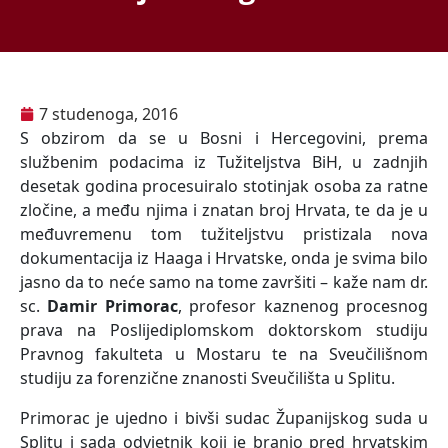
7 studenoga, 2016
S obzirom da se u Bosni i Hercegovini, prema
službenim podacima iz Tužiteljstva BiH, u zadnjih
desetak godina procesuiralo stotinjak osoba za ratne
zločine, a među njima i znatan broj Hrvata, te da je u
međuvremenu tom tužiteljstvu pristizala nova
dokumentacija iz Haaga i Hrvatske, onda je svima bilo
jasno da to neće samo na tome završiti – kaže nam dr.
sc.
Damir Primorac
, profesor kaznenog procesnog
prava na Poslijediplomskom doktorskom studiju
Pravnog fakulteta u Mostaru te na Sveučilišnom
studiju za forenzične znanosti Sveučilišta u Splitu.
Primorac je ujedno i bivši sudac Županijskog suda u
Splitu i sada odvjetnik koji je branio pred hrvatskim