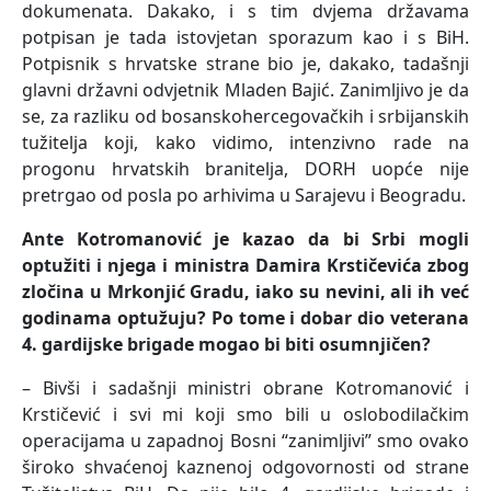
dokumenata. Dakako, i s tim dvjema državama
potpisan je tada istovjetan sporazum kao i s BiH.
Potpisnik s hrvatske strane bio je, dakako, tadašnji
glavni državni odvjetnik Mladen Bajić. Zanimljivo je da
se, za razliku od bosanskohercegovačkih i srbijanskih
tužitelja koji, kako vidimo, intenzivno rade na
progonu hrvatskih branitelja, DORH uopće nije
pretrgao od posla po arhivima u Sarajevu i Beogradu.
Ante Kotromanović je kazao da bi Srbi mogli
optužiti i njega i ministra Damira Krstičevića zbog
zločina u Mrkonjić Gradu, iako su nevini, ali ih već
godinama optužuju? Po tome i dobar dio veterana
4. gardijske brigade mogao bi biti osumnjičen?
– Bivši i sadašnji ministri obrane Kotromanović i
Krstičević i svi mi koji smo bili u oslobodilačkim
operacijama u zapadnoj Bosni “zanimljivi” smo ovako
široko shvaćenoj kaznenoj odgovornosti od strane