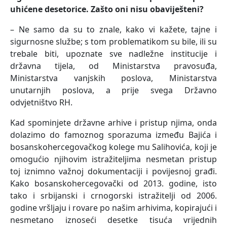
uhićene desetorice. Zašto oni nisu obaviješteni?
– Ne samo da su to znale, kako vi kažete, tajne i
sigurnosne službe; s tom problematikom su bile, ili su
trebale biti, upoznate sve nadležne institucije i
državna tijela, od Ministarstva pravosuđa,
Ministarstva vanjskih poslova, Ministarstva
unutarnjih poslova, a prije svega Državno
odvjetništvo RH.
Kad spominjete državne arhive i pristup njima, onda
dolazimo do famoznog sporazuma između Bajića i
bosanskohercegovačkog kolege mu Salihovića, koji je
omogućio njihovim istražiteljima nesmetan pristup
toj iznimno važnoj dokumentaciji i povijesnoj građi.
Kako bosanskohercegovački od 2013. godine, isto
tako i srbijanski i crnogorski istražitelji od 2006.
godine vršljaju i rovare po našim arhivima, kopirajući i
nesmetano iznoseći desetke tisuća vrijednih