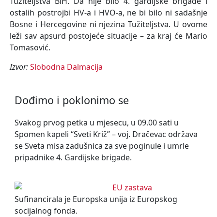
Tužiteljstva BiH. Da nije bilo 4. gardijske brigade i
ostalih postrojbi HV-a i HVO-a, ne bi bilo ni sadašnje
Bosne i Hercegovine ni njezina Tužiteljstva. U ovome
leži sav apsurd postojeće situacije – za kraj će Mario
Tomasović.
Izvor:
Slobodna Dalmacija
Dođimo i poklonimo se
Svakog prvog petka u mjesecu, u 09.00 sati u
Spomen kapeli “Sveti Križ” – voj. Dračevac održava
se Sveta misa zadušnica za sve poginule i umrle
pripadnike 4. Gardijske brigade.
Sufinancirala je Europska unija iz Europskog
socijalnog fonda.