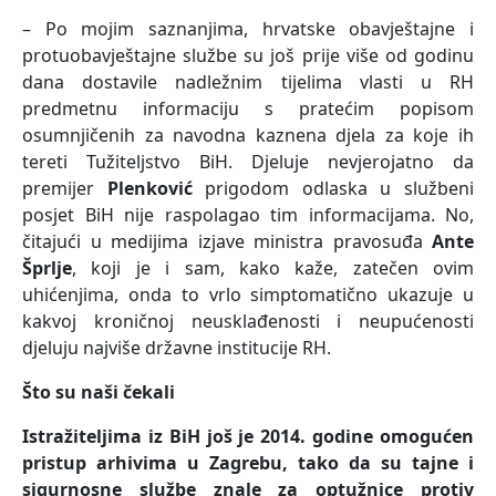
– Po mojim saznanjima, hrvatske obavještajne i
protuobavještajne službe su još prije više od godinu
dana dostavile nadležnim tijelima vlasti u RH
predmetnu informaciju s pratećim popisom
osumnjičenih za navodna kaznena djela za koje ih
tereti Tužiteljstvo BiH. Djeluje nevjerojatno da
premijer
Plenković
prigodom odlaska u službeni
posjet BiH nije raspolagao tim informacijama. No,
čitajući u medijima izjave ministra pravosuđa
Ante
Šprlje
, koji je i sam, kako kaže, zatečen ovim
uhićenjima, onda to vrlo simptomatično ukazuje u
kakvoj kroničnoj neusklađenosti i neupućenosti
djeluju najviše državne institucije RH.
Što su naši čekali
Istražiteljima iz BiH još je 2014. godine omogućen
pristup arhivima u Zagrebu, tako da su tajne i
sigurnosne službe znale za optužnice protiv