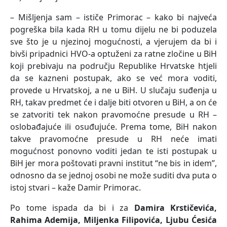
– Mišljenja sam – ističe Primorac – kako bi najveća
pogreška bila kada RH u tomu dijelu ne bi poduzela
sve što je u njezinoj mogućnosti, a vjerujem da bi i
bivši pripadnici HVO-a optuženi za ratne zločine u BiH
koji prebivaju na području Republike Hrvatske htjeli
da se kazneni postupak, ako se već mora voditi,
provede u Hrvatskoj, a ne u BiH. U slučaju suđenja u
RH, takav predmet će i dalje biti otvoren u BiH, a on će
se zatvoriti tek nakon pravomoćne presude u RH –
oslobađajuće ili osuđujuće. Prema tome, BiH nakon
takve pravomoćne presude u RH neće imati
mogućnost ponovno voditi jedan te isti postupak u
BiH jer mora poštovati pravni institut “ne bis in idem”,
odnosno da se jednoj osobi ne može suditi dva puta o
istoj stvari – kaže Damir Primorac.
Po tome ispada da bi i za
Damira Krstičevića,
Rahima Ademija, Miljenka Filipovića, Ljubu Ćesića