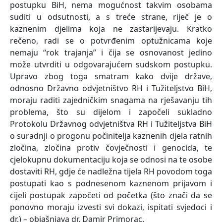
postupku BiH, nema mogućnost takvim osobama
suditi u odsutnosti, a s treće strane, riječ je o
kaznenim djelima koja ne zastarijevaju. Kratko
rečeno, radi se o potvrđenim optužnicama koje
nemaju “rok trajanja” i čija se osnovanost jedino
može utvrditi u odgovarajućem sudskom postupku.
Upravo zbog toga smatram kako dvije države,
odnosno Državno odvjetništvo RH i Tužiteljstvo BiH,
moraju raditi zajedničkim snagama na rješavanju tih
problema, što su dijelom i započeli sukladno
Protokolu Državnog odvjetništva RH i Tužiteljstva BiH
o suradnji o progonu počinitelja kaznenih djela ratnih
zločina, zločina protiv čovječnosti i genocida, te
cjelokupnu dokumentaciju koja se odnosi na te osobe
dostaviti RH, gdje će nadležna tijela RH povodom toga
postupati kao s podnesenom kaznenom prijavom i
cijeli postupak započeti od početka (što znači da se
ponovno moraju izvesti svi dokazi, ispitati svjedoci i
dr.) – objašnjava dr. Damir Primorac.