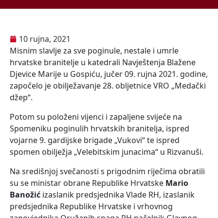
10 rujna, 2021
Misnim slavlje za sve poginule, nestale i umrle
hrvatske branitelje u katedrali Navještenja Blažene
Djevice Marije u Gospiću, jučer 09. rujna 2021. godine,
započelo je obilježavanje 28. obljetnice VRO „Medački
džep“.
Potom su položeni vijenci i zapaljene svijeće na
Spomeniku poginulih hrvatskih branitelja, ispred
vojarne 9. gardijske brigade „Vukovi“ te ispred
spomen obilježja „Velebitskim junacima“ u Rizvanuši.
Na središnjoj svečanosti s prigodnim riječima obratili
su se ministar obrane Republike Hrvatske
Mario
Banožić
izaslanik predsjednika Vlade RH, izaslanik
predsjednika Republike Hrvatske i vrhovnog
zapovjednika Oružanih snaga RH načelnik Glavnog