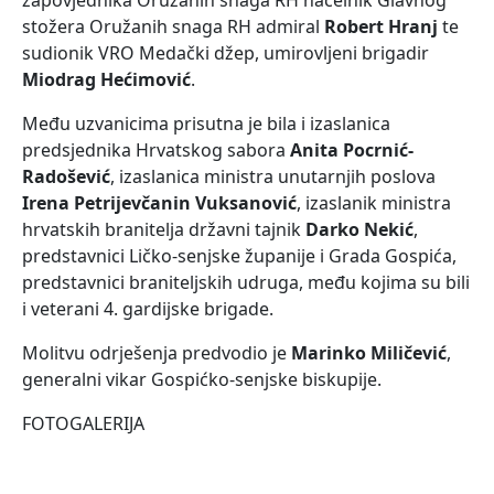
stožera Oružanih snaga RH admiral
Robert Hranj
te
sudionik VRO Medački džep, umirovljeni brigadir
Miodrag Hećimović
.
Među uzvanicima prisutna je bila i izaslanica
predsjednika Hrvatskog sabora
Anita Pocrnić-
Radošević
, izaslanica ministra unutarnjih poslova
Irena Petrijevčanin Vuksanović
, izaslanik ministra
hrvatskih branitelja državni tajnik
Darko Nekić
,
predstavnici Ličko-senjske županije i Grada Gospića,
predstavnici braniteljskih udruga, među kojima su bili
i veterani 4. gardijske brigade.
Molitvu odrješenja predvodio je
Marinko Miličević
,
generalni vikar Gospićko-senjske biskupije.
FOTOGALERIJA