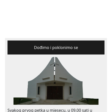
Dođimo i poklonimo se
Svakog prvog petka u mjesecu, u 09.00 sati u