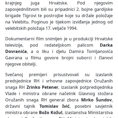
krajnjeg juga Hrvatske. Pod njegovim
zapovjedništvom bili su pripadnici 2. bojne gardijske
brigade Tigrovi te postrojbe koje su držale položaje
na Velebitu. Poginuo je tijekom izviđanja jednog od
velebitskih položaja 17. veljače 1994.
Dokumentarni film snimljen je u produkciji Hrvatske
televizije, pod redateljskom palicom
Darka
Dovranića
, a o liku i djelu Damira Tomljanovića
Gavrana u filmu govore brojni suborci i članovi
njegove obitelji.
Svečanoj premijeri prisustvovali su izaslanik
predsjednice RH i vrhovne zapovjednice Oružanih
snaga RH
Zrinko Petener
, izaslanik potpredsjednika
Vlade i ministra obrane načelnik Glavnog stožera
Oružanih snaga RH general zbora
Mirko Šundov
,
državni tajnik
Tomislav Ivić
, posebni savjetnik
ministra obrane
Božo Kožul
, izaslanstva Ministarstva