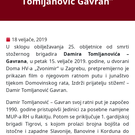
Tomljanović Gavran”
18 veljače, 2019
U sklopu obilježavanja 25. obljetnice od smrti
stožernog brigadira
Damira Tomljanovića –
Gavrana
, u petak 15. veljače 2019. godine, u dvorani
Doma HV-a „Zvonimir“ u Zagrebu, pretpremijerno je
prikazan film o njegovom ratnom putu i junaštvo
tijekom Domovinskog rata, Izdrži prijatelju stižem! –
Damir Tomljanović Gavran.
Damir Tomljanović – Gavran svoj ratni put je započeo
1990. godine pristupivši Jedinici za posebne namjene
MUP-a RH u Rakitju. Potom se priključuje 1. gardijskoj
brigadi Tigrovi, s kojom prolazi brojna bojišta od
istočne i zapadne Slavonije, Banovine i Korduna do