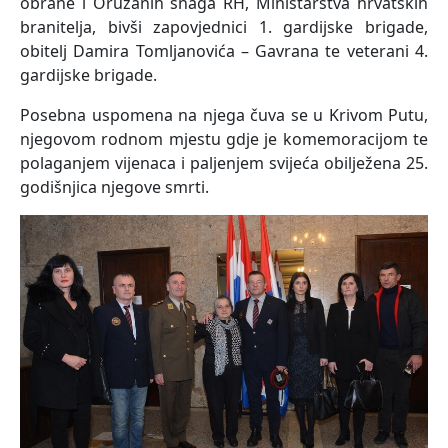
obrane i Oružanih snaga RH, Ministarstva hrvatskih
branitelja, bivši zapovjednici 1. gardijske brigade,
obitelj Damira Tomljanovića – Gavrana te veterani 4.
gardijske brigade.
Posebna uspomena na njega čuva se u Krivom Putu,
njegovom rodnom mjestu gdje je komemoracijom te
polaganjem vijenaca i paljenjem svijeća obilježena 25.
godišnjica njegove smrti.