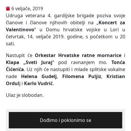
6 veljače, 2019
Udruga veterana 4. gardijske brigade poziva svoje
članove i članove njihovih obitelji na „
Koncert za
Valentinovo
“ u Domu hrvatske vojske u Lori u
četvrtak, 14. veljače 2019. godine, s početkom u 20
sati.
Nastupit će
Orkestar Hrvatske ratne mornarice
i
Klapa „Sveti Juraj
“ pod ravnanjem mo.
Tonća
Ćićerića
. Uz njih će nastupiti i mlade splitske vokalne
nade
Helena Gudelj
,
Filomena Puljiz
,
Kristian
Ordul
j i
Karlo Vudrić
.
Ulaz je slobodan.
Dođimo i poklonimo se