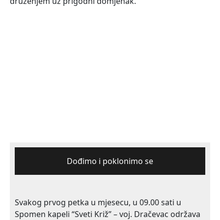
druženjem uz prigodni domjenak.
Dođimo i poklonimo se
Svakog prvog petka u mjesecu, u 09.00 sati u
Spomen kapeli “Sveti Križ” – voj. Dračevac održava