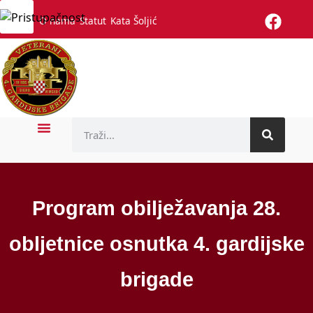
O nama
Statut
Kata Šoljić
Naslovnica
Vijesti
Poginuli branitelji
Povjesnica
Galerije
Kontakt
ZUV HGP
Fotogalerija
Videogalerija
Program obilježavanja 28.
obljetnice osnutka 4. gardijske
brigade