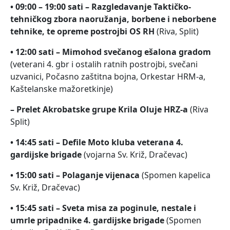
• 09:00 – 19:00 sati – Razgledavanje Taktičko-
tehničkog zbora naoružanja, borbene i neborbene
tehnike, te opreme postrojbi OS RH
(Riva, Split)
• 12:00 sati – Mimohod svečanog ešalona gradom
(veterani 4. gbr i ostalih ratnih postrojbi, svečani
uzvanici, Počasno zaštitna bojna, Orkestar HRM-a,
Kaštelanske mažoretkinje)
– Prelet Akrobatske grupe Krila Oluje HRZ-a
(Riva
Split)
• 14:45 sati – Defile Moto kluba veterana 4.
gardijske brigade
(vojarna Sv. Križ, Dračevac)
• 15:00 sati – Polaganje vijenaca
(Spomen kapelica
Sv. Križ, Dračevac)
• 15:45 sati – Sveta misa za poginule, nestale i
umrle pripadnike 4. gardijske brigade
(Spomen